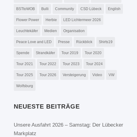
BSTtoWOB
Bulli
Community
CSD Lübeck
English
Flower Power
Herbie
LED Lichtermeer 2026
Leuchtekäfer
Medien
Organisation
Peace Love and LED
Presse
Rückblick
Shirts19
Spende
Strandkäfer
Tour 2019
Tour 2020
Tour 2021
Tour 2022
Tour 2023
Tour 2024
Tour 2025
Tour 2026
Versteigerung
Video
VW
Wolfsburg
NEUESTE BEITRÄGE
Unsere Ausfahrt 2026 – Samstag: Der Lübecker
Markplatz