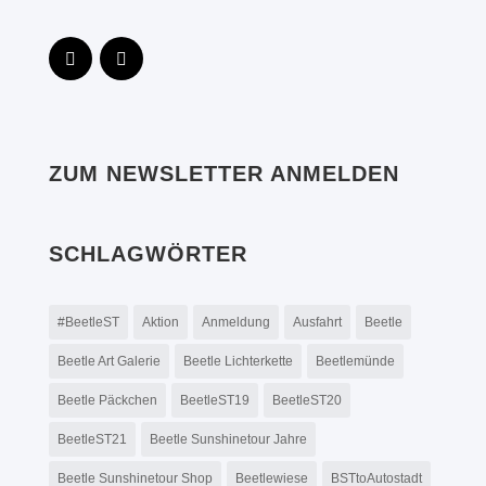
ZUM NEWSLETTER ANMELDEN
SCHLAGWÖRTER
#BeetleST
Aktion
Anmeldung
Ausfahrt
Beetle
Beetle Art Galerie
Beetle Lichterkette
Beetlemünde
Beetle Päckchen
BeetleST19
BeetleST20
BeetleST21
Beetle Sunshinetour Jahre
Beetle Sunshinetour Shop
Beetlewiese
BSTtoAutostadt