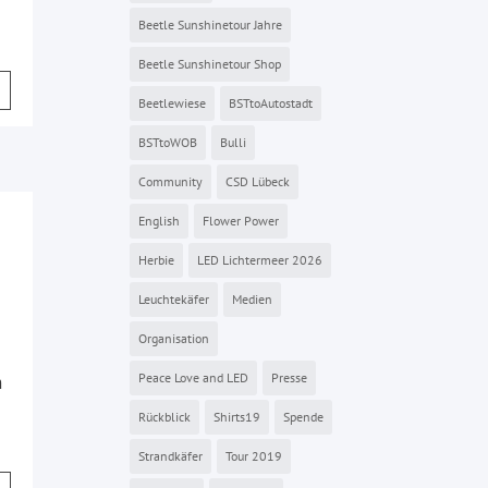
Beetle Sunshinetour Jahre
Beetle Sunshinetour Shop
Beetlewiese
BSTtoAutostadt
BSTtoWOB
Bulli
Community
CSD Lübeck
English
Flower Power
Herbie
LED Lichtermeer 2026
Leuchtekäfer
Medien
Organisation
Peace Love and LED
Presse
n
Rückblick
Shirts19
Spende
Strandkäfer
Tour 2019