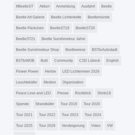
#BeetleST
Aktion
Anmeldung
Ausfahrt
Beetle
Beetle Art Galerie
Beetle Lichterkette
Beetlemünde
Beetle Päckchen
BeetleST19
BeetleST20
BeetleST21
Beetle Sunshinetour Jahre
Beetle Sunshinetour Shop
Beetlewiese
BSTtoAutostadt
BSTtoWOB
Bulli
Community
CSD Lübeck
English
Flower Power
Herbie
LED Lichtermeer 2026
Leuchtekäfer
Medien
Organisation
Peace Love and LED
Presse
Rückblick
Shirts19
Spende
Strandkäfer
Tour 2019
Tour 2020
Tour 2021
Tour 2022
Tour 2023
Tour 2024
Tour 2025
Tour 2026
Versteigerung
Video
VW