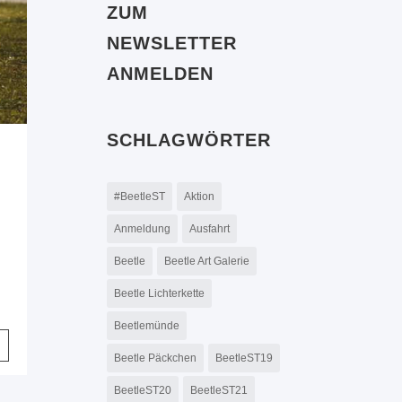
ZUM
NEWSLETTER
ANMELDEN
SCHLAGWÖRTER
#BeetleST
Aktion
Anmeldung
Ausfahrt
Beetle
Beetle Art Galerie
Beetle Lichterkette
Beetlemünde
Beetle Päckchen
BeetleST19
BeetleST20
BeetleST21