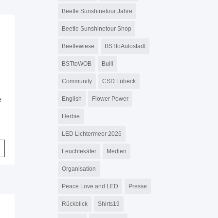
Beetle Sunshinetour Jahre
Beetle Sunshinetour Shop
Beetlewiese
BSTtoAutostadt
BSTtoWOB
Bulli
Community
CSD Lübeck
e
English
Flower Power
Herbie
LED Lichtermeer 2026
Leuchtekäfer
Medien
Organisation
Peace Love and LED
Presse
Rückblick
Shirts19