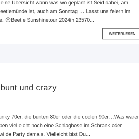
r eine Übersicht wann was wo geplant ist.Seid dabei, am
eetlemünde ist, auch am Sonntag … Lasst uns feiern im
ie. 😍Beetle Sunshinetour 2024in 23570...
WEITERLESEN
bunt und crazy
 funky 70er, die bunten 80er oder die coolen 90er…Was ware
en vielleicht noch eine Schlaghose im Schrank oder
ilde Party damals. Vielleicht bist Du...