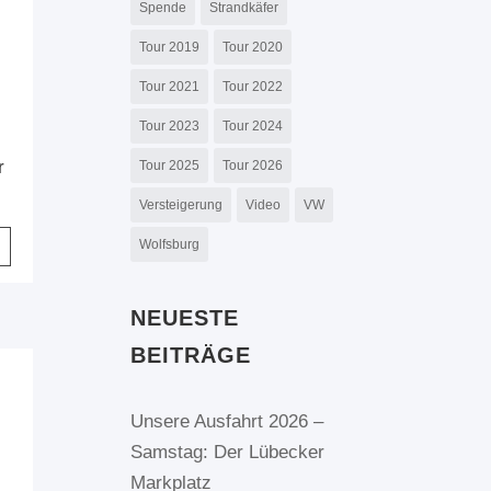
Spende
Strandkäfer
Tour 2019
Tour 2020
Tour 2021
Tour 2022
Tour 2023
Tour 2024
r
Tour 2025
Tour 2026
Versteigerung
Video
VW
Wolfsburg
NEUESTE
BEITRÄGE
Unsere Ausfahrt 2026 –
Samstag: Der Lübecker
Markplatz