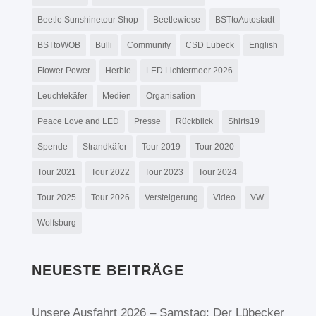
Beetle Sunshinetour Shop
Beetlewiese
BSTtoAutostadt
BSTtoWOB
Bulli
Community
CSD Lübeck
English
Flower Power
Herbie
LED Lichtermeer 2026
Leuchtekäfer
Medien
Organisation
Peace Love and LED
Presse
Rückblick
Shirts19
Spende
Strandkäfer
Tour 2019
Tour 2020
Tour 2021
Tour 2022
Tour 2023
Tour 2024
Tour 2025
Tour 2026
Versteigerung
Video
VW
Wolfsburg
NEUESTE BEITRÄGE
Unsere Ausfahrt 2026 – Samstag: Der Lübecker