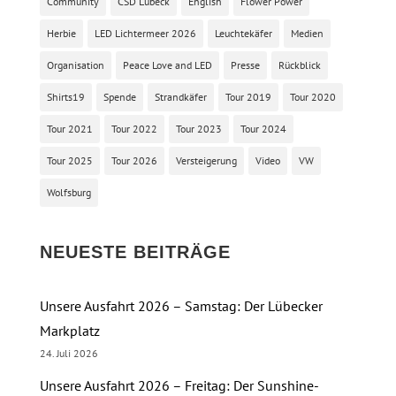
Community
CSD Lübeck
English
Flower Power
Herbie
LED Lichtermeer 2026
Leuchtekäfer
Medien
Organisation
Peace Love and LED
Presse
Rückblick
Shirts19
Spende
Strandkäfer
Tour 2019
Tour 2020
Tour 2021
Tour 2022
Tour 2023
Tour 2024
Tour 2025
Tour 2026
Versteigerung
Video
VW
Wolfsburg
NEUESTE BEITRÄGE
Unsere Ausfahrt 2026 – Samstag: Der Lübecker
Markplatz
24. Juli 2026
Unsere Ausfahrt 2026 – Freitag: Der Sunshine-