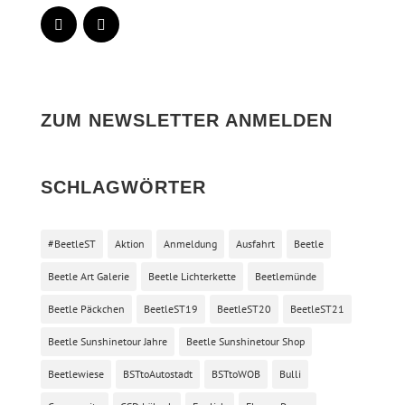
ZUM NEWSLETTER ANMELDEN
SCHLAGWÖRTER
#BeetleST
Aktion
Anmeldung
Ausfahrt
Beetle
Beetle Art Galerie
Beetle Lichterkette
Beetlemünde
Beetle Päckchen
BeetleST19
BeetleST20
BeetleST21
Beetle Sunshinetour Jahre
Beetle Sunshinetour Shop
Beetlewiese
BSTtoAutostadt
BSTtoWOB
Bulli