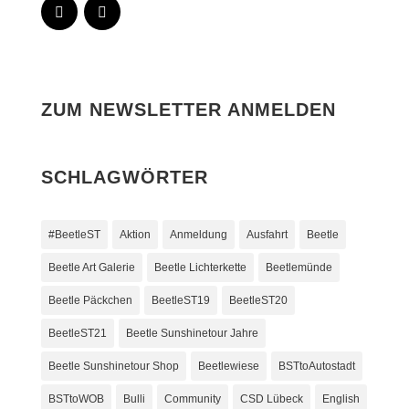
ZUM NEWSLETTER ANMELDEN
SCHLAGWÖRTER
#BeetleST
Aktion
Anmeldung
Ausfahrt
Beetle
Beetle Art Galerie
Beetle Lichterkette
Beetlemünde
Beetle Päckchen
BeetleST19
BeetleST20
BeetleST21
Beetle Sunshinetour Jahre
Beetle Sunshinetour Shop
Beetlewiese
BSTtoAutostadt
BSTtoWOB
Bulli
Community
CSD Lübeck
English