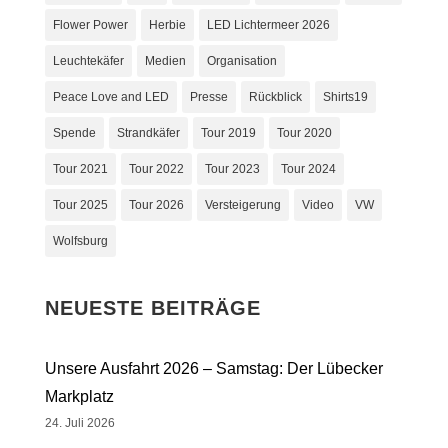
Flower Power
Herbie
LED Lichtermeer 2026
Leuchtekäfer
Medien
Organisation
Peace Love and LED
Presse
Rückblick
Shirts19
Spende
Strandkäfer
Tour 2019
Tour 2020
Tour 2021
Tour 2022
Tour 2023
Tour 2024
Tour 2025
Tour 2026
Versteigerung
Video
VW
Wolfsburg
NEUESTE BEITRÄGE
Unsere Ausfahrt 2026 – Samstag: Der Lübecker
Markplatz
24. Juli 2026