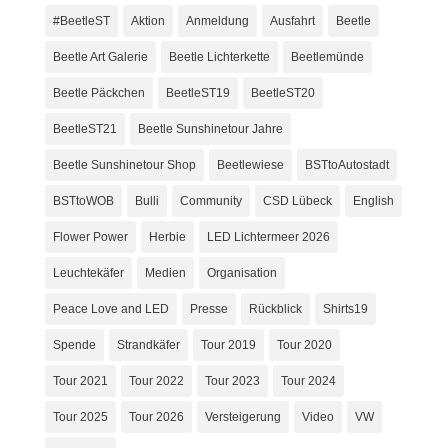
#BeetleST
Aktion
Anmeldung
Ausfahrt
Beetle
Beetle Art Galerie
Beetle Lichterkette
Beetlemünde
Beetle Päckchen
BeetleST19
BeetleST20
BeetleST21
Beetle Sunshinetour Jahre
Beetle Sunshinetour Shop
Beetlewiese
BSTtoAutostadt
BSTtoWOB
Bulli
Community
CSD Lübeck
English
Flower Power
Herbie
LED Lichtermeer 2026
Leuchtekäfer
Medien
Organisation
Peace Love and LED
Presse
Rückblick
Shirts19
Spende
Strandkäfer
Tour 2019
Tour 2020
Tour 2021
Tour 2022
Tour 2023
Tour 2024
Tour 2025
Tour 2026
Versteigerung
Video
VW