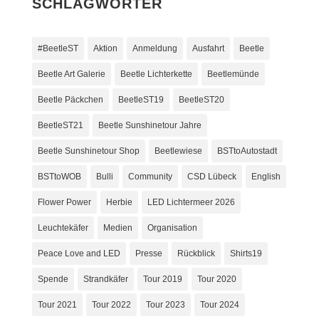
SCHLAGWÖRTER
#BeetleST
Aktion
Anmeldung
Ausfahrt
Beetle
Beetle Art Galerie
Beetle Lichterkette
Beetlemünde
Beetle Päckchen
BeetleST19
BeetleST20
BeetleST21
Beetle Sunshinetour Jahre
Beetle Sunshinetour Shop
Beetlewiese
BSTtoAutostadt
BSTtoWOB
Bulli
Community
CSD Lübeck
English
Flower Power
Herbie
LED Lichtermeer 2026
Leuchtekäfer
Medien
Organisation
Peace Love and LED
Presse
Rückblick
Shirts19
Spende
Strandkäfer
Tour 2019
Tour 2020
Tour 2021
Tour 2022
Tour 2023
Tour 2024