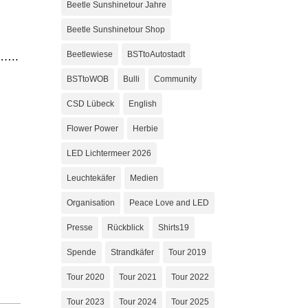
Beetle Sunshinetour Jahre
Beetle Sunshinetour Shop
Beetlewiese
BSTtoAutostadt
 …..
BSTtoWOB
Bulli
Community
CSD Lübeck
English
Flower Power
Herbie
LED Lichtermeer 2026
Leuchtekäfer
Medien
Organisation
Peace Love and LED
Presse
Rückblick
Shirts19
Spende
Strandkäfer
Tour 2019
Tour 2020
Tour 2021
Tour 2022
Tour 2023
Tour 2024
Tour 2025