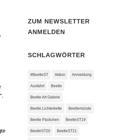
ZUM NEWSLETTER
ANMELDEN
,
SCHLAGWÖRTER
#BeetleST
Aktion
Anmeldung
Ausfahrt
Beetle
r
“.
Beetle Art Galerie
Beetle Lichterkette
Beetlemünde
Beetle Päckchen
BeetleST19
gte
BeetleST20
BeetleST21