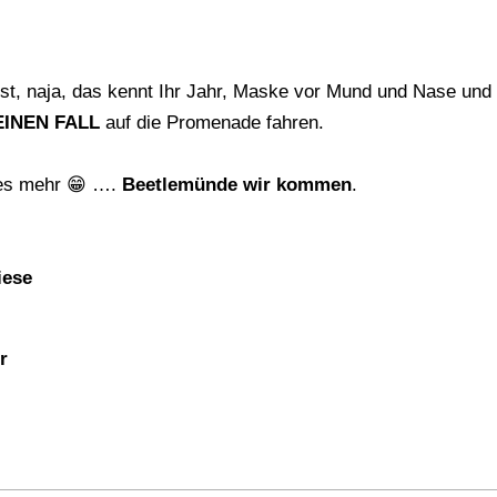
ist, naja, das kennt Ihr Jahr, Maske vor Mund und Nase und
EINEN FALL
auf die Promenade fahren.
ches mehr 😁 ….
Beetlemünde wir kommen
.
iese
r