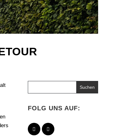
NETOUR
alt
FOLG UNS AUF:
den
ders