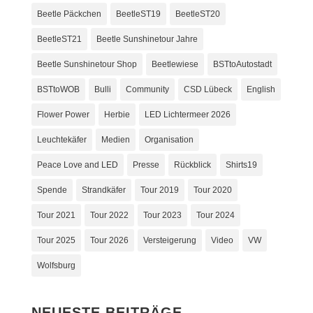
Beetle Päckchen
BeetleST19
BeetleST20
BeetleST21
Beetle Sunshinetour Jahre
Beetle Sunshinetour Shop
Beetlewiese
BSTtoAutostadt
BSTtoWOB
Bulli
Community
CSD Lübeck
English
Flower Power
Herbie
LED Lichtermeer 2026
Leuchtekäfer
Medien
Organisation
Peace Love and LED
Presse
Rückblick
Shirts19
Spende
Strandkäfer
Tour 2019
Tour 2020
Tour 2021
Tour 2022
Tour 2023
Tour 2024
Tour 2025
Tour 2026
Versteigerung
Video
VW
Wolfsburg
NEUESTE BEITRÄGE