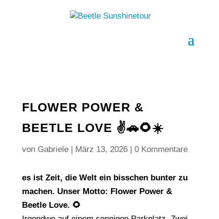
FLOWER POWER &
BEETLE LOVE ✌️🚗🌻☀️
von
Gabriele
|
März 13, 2026
|
0 Kommentare
es ist Zeit, die Welt ein bisschen bunter zu
machen. Unser Motto:
Flower Power &
Beetle Love.
🌻
Irgendwo auf einem sonnigen Parkplatz. Zwei