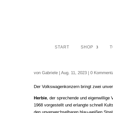
START
SHOP
T
HERBIE UND DER
von
Gabriele
|
Aug. 11, 2023
|
0 Komment
Der Volkswagenkonzern bringt zwei unverg
Herbie
, der sprechende und eigenwillige 
1968 vorgestellt und erlangte schnell Kul
den unverwechselbaren blau-weißen Streife