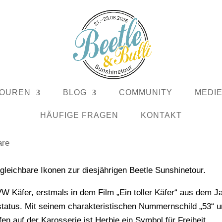
OUREN
BLOG
COMMUNITY
MEDI
 1303 GSR SIND DABEI
HÄUFIGE FRAGEN
KONTAKT
are
leichbare Ikonen zur diesjährigen Beetle Sunshinetour.
VW Käfer, erstmals in dem Film „Ein toller Käfer“ aus dem J
tstatus. Mit seinem charakteristischen Nummernschild „53“ 
n auf der Karosserie ist Herbie ein Symbol für Freiheit,