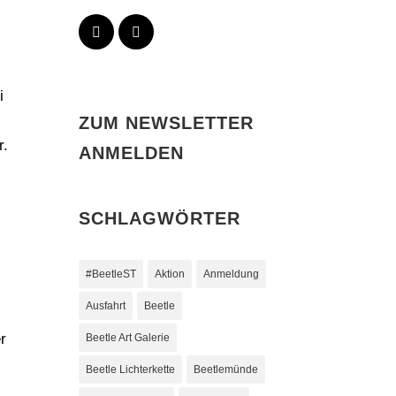
i
ZUM NEWSLETTER
r.
ANMELDEN
SCHLAGWÖRTER
#BeetleST
Aktion
Anmeldung
Ausfahrt
Beetle
r
Beetle Art Galerie
Beetle Lichterkette
Beetlemünde