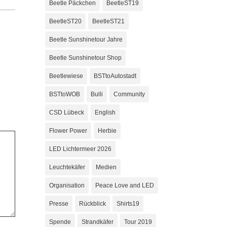
Beetle Päckchen
BeetleST19
BeetleST20
BeetleST21
Beetle Sunshinetour Jahre
Beetle Sunshinetour Shop
Beetlewiese
BSTtoAutostadt
BSTtoWOB
Bulli
Community
CSD Lübeck
English
Flower Power
Herbie
LED Lichtermeer 2026
Leuchtekäfer
Medien
Organisation
Peace Love and LED
Presse
Rückblick
Shirts19
Spende
Strandkäfer
Tour 2019