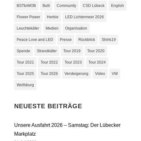
BSTtoWOB
Bulli
Community
CSD Lübeck
English
Flower Power
Herbie
LED Lichtermeer 2026
Leuchtekäfer
Medien
Organisation
Peace Love and LED
Presse
Rückblick
Shirts19
Spende
Strandkäfer
Tour 2019
Tour 2020
Tour 2021
Tour 2022
Tour 2023
Tour 2024
Tour 2025
Tour 2026
Versteigerung
Video
VW
Wolfsburg
NEUESTE BEITRÄGE
Unsere Ausfahrt 2026 – Samstag: Der Lübecker
Markplatz