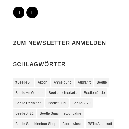
ZUM NEWSLETTER ANMELDEN
SCHLAGWÖRTER
#BeetleST
Aktion
Anmeldung
Ausfahrt
Beetle
Beetle Art Galerie
Beetle Lichterkette
Beetlemünde
Beetle Päckchen
BeetleST19
BeetleST20
BeetleST21
Beetle Sunshinetour Jahre
Beetle Sunshinetour Shop
Beetlewiese
BSTtoAutostadt