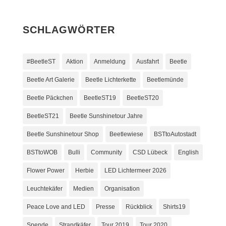
SCHLAGWÖRTER
#BeetleST
Aktion
Anmeldung
Ausfahrt
Beetle
Beetle Art Galerie
Beetle Lichterkette
Beetlemünde
Beetle Päckchen
BeetleST19
BeetleST20
BeetleST21
Beetle Sunshinetour Jahre
Beetle Sunshinetour Shop
Beetlewiese
BSTtoAutostadt
BSTtoWOB
Bulli
Community
CSD Lübeck
English
Flower Power
Herbie
LED Lichtermeer 2026
Leuchtekäfer
Medien
Organisation
Peace Love and LED
Presse
Rückblick
Shirts19
Spende
Strandkäfer
Tour 2019
Tour 2020