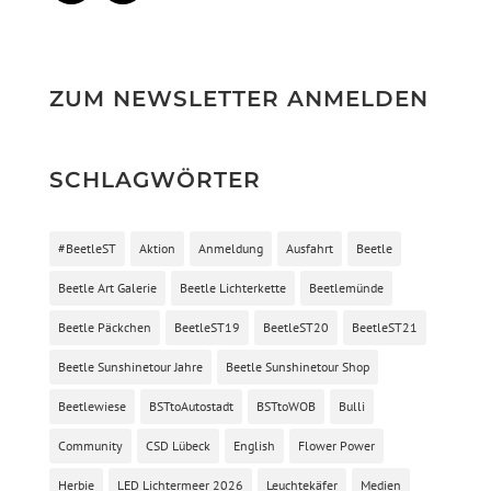
ZUM NEWSLETTER ANMELDEN
SCHLAGWÖRTER
#BeetleST
Aktion
Anmeldung
Ausfahrt
Beetle
Beetle Art Galerie
Beetle Lichterkette
Beetlemünde
Beetle Päckchen
BeetleST19
BeetleST20
BeetleST21
Beetle Sunshinetour Jahre
Beetle Sunshinetour Shop
Beetlewiese
BSTtoAutostadt
BSTtoWOB
Bulli
Community
CSD Lübeck
English
Flower Power
Herbie
LED Lichtermeer 2026
Leuchtekäfer
Medien