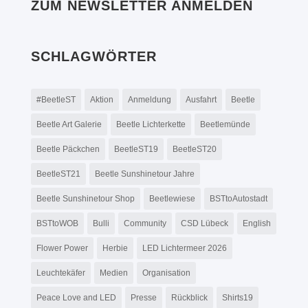
ZUM NEWSLETTER ANMELDEN
SCHLAGWÖRTER
#BeetleST
Aktion
Anmeldung
Ausfahrt
Beetle
Beetle Art Galerie
Beetle Lichterkette
Beetlemünde
Beetle Päckchen
BeetleST19
BeetleST20
BeetleST21
Beetle Sunshinetour Jahre
Beetle Sunshinetour Shop
Beetlewiese
BSTtoAutostadt
BSTtoWOB
Bulli
Community
CSD Lübeck
English
Flower Power
Herbie
LED Lichtermeer 2026
Leuchtekäfer
Medien
Organisation
Peace Love and LED
Presse
Rückblick
Shirts19