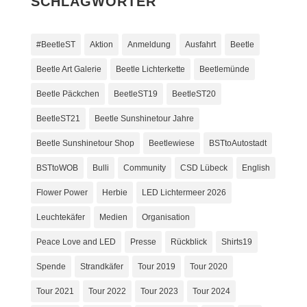
SCHLAGWÖRTER
#BeetleST
Aktion
Anmeldung
Ausfahrt
Beetle
Beetle Art Galerie
Beetle Lichterkette
Beetlemünde
Beetle Päckchen
BeetleST19
BeetleST20
BeetleST21
Beetle Sunshinetour Jahre
Beetle Sunshinetour Shop
Beetlewiese
BSTtoAutostadt
BSTtoWOB
Bulli
Community
CSD Lübeck
English
Flower Power
Herbie
LED Lichtermeer 2026
Leuchtekäfer
Medien
Organisation
Peace Love and LED
Presse
Rückblick
Shirts19
Spende
Strandkäfer
Tour 2019
Tour 2020
Tour 2021
Tour 2022
Tour 2023
Tour 2024