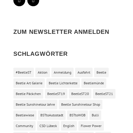
ZUM NEWSLETTER ANMELDEN
SCHLAGWÖRTER
#BeetleST
Aktion
Anmeldung
Ausfahrt
Beetle
Beetle Art Galerie
Beetle Lichterkette
Beetlemünde
Beetle Päckchen
BeetleST19
BeetleST20
BeetleST21
Beetle Sunshinetour Jahre
Beetle Sunshinetour Shop
Beetlewiese
BSTtoAutostadt
BSTtoWOB
Bulli
Community
CSD Lübeck
English
Flower Power