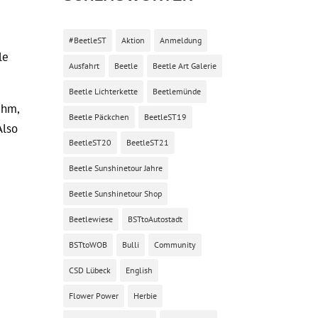
#BeetleST
Aktion
Anmeldung
le
Ausfahrt
Beetle
Beetle Art Galerie
Beetle Lichterkette
Beetlemünde
ihm,
Beetle Päckchen
BeetleST19
Also
BeetleST20
BeetleST21
Beetle Sunshinetour Jahre
Beetle Sunshinetour Shop
Beetlewiese
BSTtoAutostadt
BSTtoWOB
Bulli
Community
CSD Lübeck
English
Flower Power
Herbie