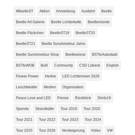
#BeetleST
Aktion
Anmeldung
Ausfahrt
Beetle
Beetle Art Galerie
Beetle Lichterkette
Beetlemünde
Beetle Päckchen
BeetleST19
BeetleST20
BeetleST21
Beetle Sunshinetour Jahre
Beetle Sunshinetour Shop
Beetlewiese
BSTtoAutostadt
BSTtoWOB
Bulli
Community
CSD Lübeck
English
Flower Power
Herbie
LED Lichtermeer 2026
Leuchtekäfer
Medien
Organisation
Peace Love and LED
Presse
Rückblick
Shirts19
Spende
Strandkäfer
Tour 2019
Tour 2020
Tour 2021
Tour 2022
Tour 2023
Tour 2024
Tour 2025
Tour 2026
Versteigerung
Video
VW