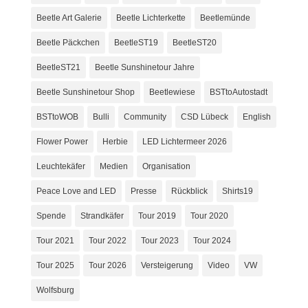
Beetle Art Galerie
Beetle Lichterkette
Beetlemünde
Beetle Päckchen
BeetleST19
BeetleST20
BeetleST21
Beetle Sunshinetour Jahre
Beetle Sunshinetour Shop
Beetlewiese
BSTtoAutostadt
BSTtoWOB
Bulli
Community
CSD Lübeck
English
Flower Power
Herbie
LED Lichtermeer 2026
Leuchtekäfer
Medien
Organisation
Peace Love and LED
Presse
Rückblick
Shirts19
Spende
Strandkäfer
Tour 2019
Tour 2020
Tour 2021
Tour 2022
Tour 2023
Tour 2024
Tour 2025
Tour 2026
Versteigerung
Video
VW
Wolfsburg