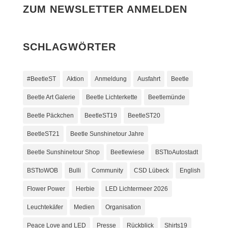
ZUM NEWSLETTER ANMELDEN
SCHLAGWÖRTER
#BeetleST
Aktion
Anmeldung
Ausfahrt
Beetle
Beetle Art Galerie
Beetle Lichterkette
Beetlemünde
Beetle Päckchen
BeetleST19
BeetleST20
BeetleST21
Beetle Sunshinetour Jahre
Beetle Sunshinetour Shop
Beetlewiese
BSTtoAutostadt
BSTtoWOB
Bulli
Community
CSD Lübeck
English
Flower Power
Herbie
LED Lichtermeer 2026
Leuchtekäfer
Medien
Organisation
Peace Love and LED
Presse
Rückblick
Shirts19